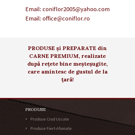
Email:
coniflor2005@yahoo.com
Email:
office@coniflor.ro
PRODUSE și PREPARATE din
CARNE PREMIUM, realizate
după rețete bine meșteșugite,
care amintesc de gustul de la
țară!
PRODUSE
Produse Crud Uscate
Produse Fiert-Afumate