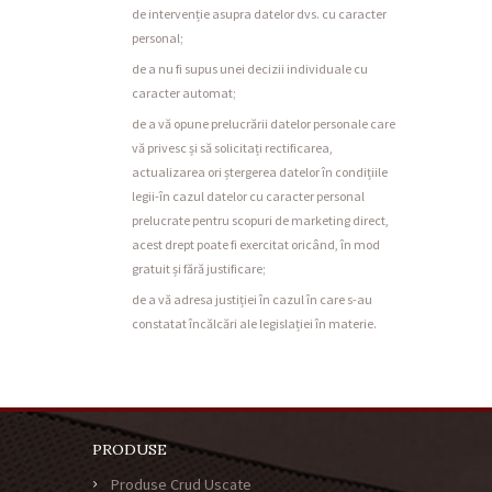
de intervenție asupra datelor dvs. cu caracter
personal;
de a nu fi supus unei decizii individuale cu
caracter automat;
de a vă opune prelucrării datelor personale care
vă privesc și să solicitați rectificarea,
actualizarea ori ștergerea datelor în condițiile
legii-în cazul datelor cu caracter personal
prelucrate pentru scopuri de marketing direct,
acest drept poate fi exercitat oricând, în mod
gratuit și fără justificare;
de a vă adresa justiției în cazul în care s-au
constatat încălcări ale legislației în materie.
PRODUSE
Produse Crud Uscate