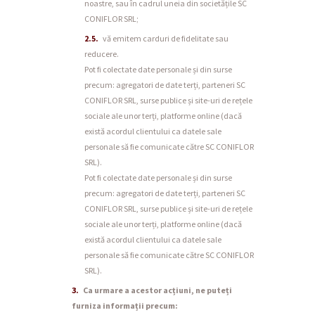
noastre, sau în cadrul uneia din societățile SC
CONIFLOR SRL;
vă emitem carduri de fidelitate sau
reducere.
Pot fi colectate date personale și din surse
precum: agregatori de date terți, parteneri SC
CONIFLOR SRL, surse publice și site-uri de rețele
sociale ale unor terți, platforme online (dacă
există acordul clientului ca datele sale
personale să fie comunicate către SC CONIFLOR
SRL).
Pot fi colectate date personale și din surse
precum: agregatori de date terți, parteneri SC
CONIFLOR SRL, surse publice și site-uri de rețele
sociale ale unor terți, platforme online (dacă
există acordul clientului ca datele sale
personale să fie comunicate către SC CONIFLOR
SRL).
Ca urmare a acestor acțiuni, ne puteți
furniza informații precum: