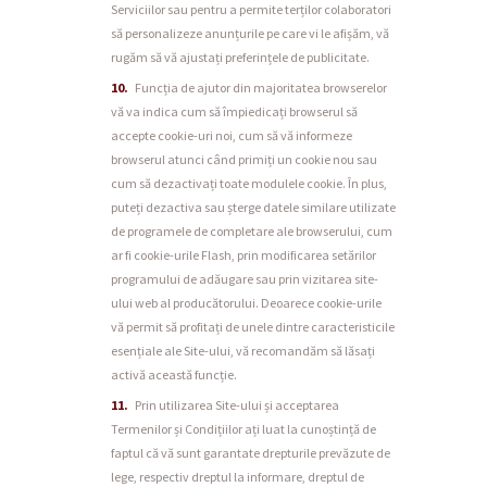
Serviciilor sau pentru a permite terților colaboratori
să personalizeze anunțurile pe care vi le afișăm, vă
rugăm să vă ajustați preferințele de publicitate.
Funcția de ajutor din majoritatea browserelor
vă va indica cum să împiedicați browserul să
accepte cookie-uri noi, cum să vă informeze
browserul atunci când primiți un cookie nou sau
cum să dezactivați toate modulele cookie. În plus,
puteți dezactiva sau șterge datele similare utilizate
de programele de completare ale browserului, cum
ar fi cookie-urile Flash, prin modificarea setărilor
programului de adăugare sau prin vizitarea site-
ului web al producătorului. Deoarece cookie-urile
vă permit să profitați de unele dintre caracteristicile
esențiale ale Site-ului, vă recomandăm să lăsați
activă această funcție.
Prin utilizarea Site-ului și acceptarea
Termenilor și Condițiilor ați luat la cunoștință de
faptul că vă sunt garantate drepturile prevăzute de
lege, respectiv dreptul la informare, dreptul de