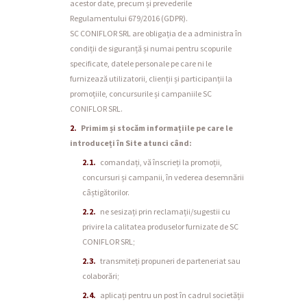
acestor date, precum și prevederile
Regulamentului 679/2016 (GDPR).
SC CONIFLOR SRL are obligația de a administra în
condiții de siguranță și numai pentru scopurile
specificate, datele personale pe care ni le
furnizează utilizatorii, clienții și participanții la
promoțiile, concursurile și campaniile SC
CONIFLOR SRL.
Primim și stocăm informațiile pe care le
introduceți în Site atunci când:
comandați, vă înscrieți la promoții,
concursuri și campanii, în vederea desemnării
câștigătorilor.
ne sesizați prin reclamații/sugestii cu
privire la calitatea produselor furnizate de SC
CONIFLOR SRL;
transmiteți propuneri de parteneriat sau
colaborări;
aplicați pentru un post în cadrul societății