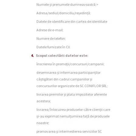
Numele și prenumele dumneavoastră;>
Adresa/sediul/domiciliu/reședință;
Datele de identificare din cartea de identitate
Adrese de e-mail;
Numere de telefon;
Datele furnizate în CV.
Scopul colectării datelor este:
înscrierea în promoții/concursuri/campanii;
desemnarea și informarea participanților
câștigători din cadrul campaniilor și
concursurilor organizate de SC CONIFLOR SRL;
livrarea premiilor și plata impozitelor aferente
acestora;
livrarea/înlocuirea produselor către clienții care
și-au exprimat nemulțumirea față de produsele
noastre;
promovarea și intermedierea serviciilor SC