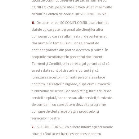
tipuri de conținut deservite de sau în numele SC
CONIFLOR SRL pe alte site-uri Web. Aflați mai multe
detalii în Politica de cookie-uri SC CONIFLOR SRL.
De asemenea, SC CONIFLOR SRL poate furniza
datele cu caracter personal ale clienților altor
companii cu care se află în relații de parteneriat,
dar numai în temeiul unui angajament de
confidențialitate din partea acestora și numai în
scopurile menționate în prezentul document
Termeni și Condiții, prin care terțul garantează că
aceste date sunt păstrate în siguranță și că
furnizarea acestor informații personale se face
conform legislației în vigoare, după cum urmează:
furnizorilor de servicii de marketing, furnizorilor de
servicii de plată/bancare sau alte servicii, furnizate
de companii cu care putem dezvolta programe
comune de ofertare pe piață a produselor și
serviciilor noastre.
SC CONIFLOR SRL va elibera informații personale
atunci când acest lucru este necesar pentru