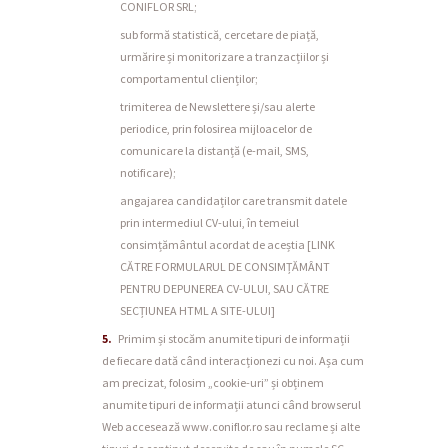
CONIFLOR SRL;
sub formă statistică, cercetare de piață,
urmărire și monitorizare a tranzacțiilor și
comportamentul clienților;
trimiterea de Newslettere și/sau alerte
periodice, prin folosirea mijloacelor de
comunicare la distanță (e-mail, SMS,
notificare);
angajarea candidaților care transmit datele
prin intermediul CV-ului, în temeiul
consimțământul acordat de aceștia [LINK
CĂTRE FORMULARUL DE CONSIMȚĂMÂNT
PENTRU DEPUNEREA CV-ULUI, SAU CĂTRE
SECȚIUNEA HTML A SITE-ULUI]
Primim și stocăm anumite tipuri de informații
de fiecare dată când interacționezi cu noi. Așa cum
am precizat, folosim „cookie-uri” și obținem
anumite tipuri de informații atunci când browserul
Web accesează www.coniflor.ro sau reclame și alte