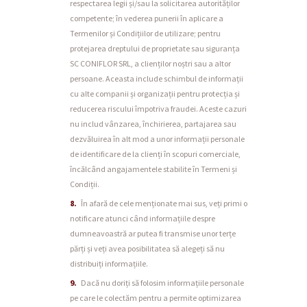
respectarea legii și/sau la solicitarea autorităților
competente; în vederea punerii în aplicare a
Termenilor și Condițiilor de utilizare; pentru
protejarea dreptului de proprietate sau siguranța
SC CONIFLOR SRL, a clienților noștri sau a altor
persoane. Aceasta include schimbul de informații
cu alte companii și organizații pentru protecția și
reducerea riscului împotriva fraudei. Aceste cazuri
nu includ vânzarea, închirierea, partajarea sau
dezvăluirea în alt mod a unor informații personale
de identificare de la clienți în scopuri comerciale,
încălcând angajamentele stabilite în Termeni și
Condiții.
În afară de cele menționate mai sus, veți primi o
notificare atunci când informațiile despre
dumneavoastră ar putea fi transmise unor terțe
părți și veți avea posibilitatea să alegeți să nu
distribuiți informațiile.
Dacă nu doriți să folosim informațiile personale
pe care le colectăm pentru a permite optimizarea