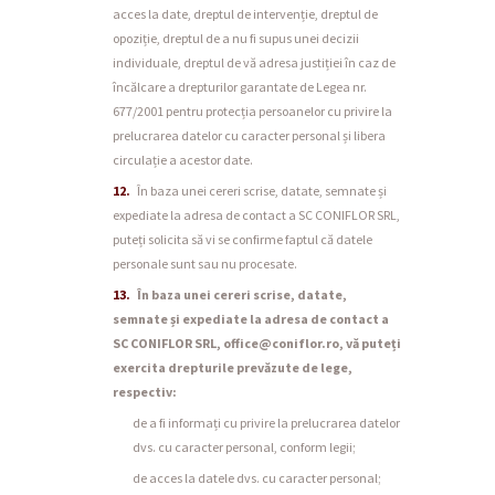
acces la date, dreptul de intervenție, dreptul de
opoziție, dreptul de a nu fi supus unei decizii
individuale, dreptul de vă adresa justiției în caz de
încălcare a drepturilor garantate de Legea nr.
677/2001 pentru protecția persoanelor cu privire la
prelucrarea datelor cu caracter personal și libera
circulație a acestor date.
În baza unei cereri scrise, datate, semnate și
expediate la adresa de contact a SC CONIFLOR SRL,
puteți solicita să vi se confirme faptul că datele
personale sunt sau nu procesate.
În baza unei cereri scrise, datate,
semnate și expediate la adresa de contact a
SC CONIFLOR SRL, office@coniflor.ro, vă puteți
exercita drepturile prevăzute de lege,
respectiv:
de a fi informați cu privire la prelucrarea datelor
dvs. cu caracter personal, conform legii;
de acces la datele dvs. cu caracter personal;