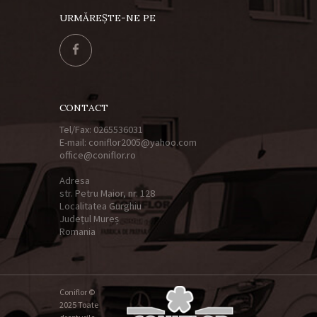
URMĂREȘTE-NE PE
CONTACT
Tel/Fax: 0265536031
E-mail: coniflor2005@yahoo.com
office@coniflor.ro
Adresa
str. Petru Maior, nr. 128
Localitatea Gurghiu
Județul Mureș
Romania
Coniflor ©
2025 Toate