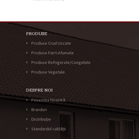
PRODUSE
Produse Crud Uscate
Produse Fiert-Afumate
Produse Refrigerate/Congelate
Produse Vegetale
DESPRE NOI
Povestea Noastră
Branduri
Distribuție
Standardul calității