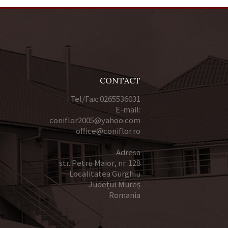
CONTACT
Tel/Fax: 0265536031
E-mail:
coniflor2005@yahoo.com
office@coniflor.ro
Adresa
str. Petru Maior, nr. 128
Localitatea Gurghiu
Județul Mureș
Romania