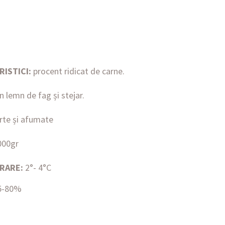
ISTICI:
procent ridicat de carne.
 lemn de fag și stejar.
rte și afumate
000gr
RARE:
2°- 4°C
5-80%