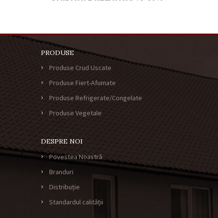
PRODUSE
Produse Crud Uscate
Produse Fiert-Afumate
Produse Refrigerate/Congelate
Produse Vegetale
DESPRE NOI
Povestea Noastră
Branduri
Distribuție
Standardul calității