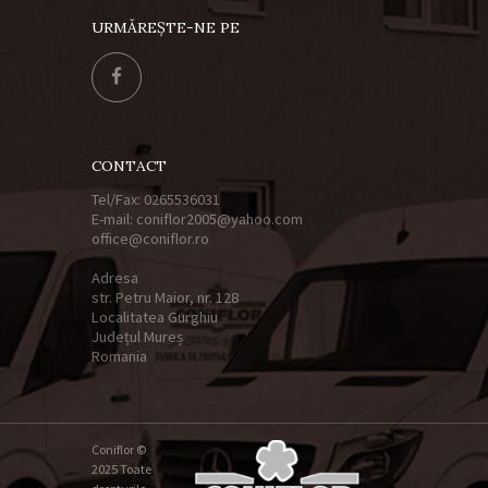
URMĂREȘTE-NE PE
CONTACT
Tel/Fax: 0265536031
E-mail: coniflor2005@yahoo.com
office@coniflor.ro
Adresa
str. Petru Maior, nr. 128
Localitatea Gurghiu
Județul Mureș
Romania
Coniflor ©
2025 Toate