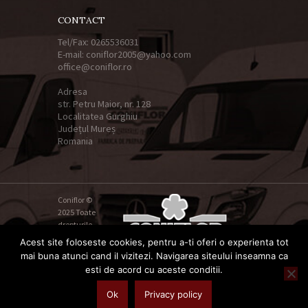
CONTACT
Tel/Fax: 0265536031
E-mail: coniflor2005@yahoo.com
office@coniflor.ro
Adresa
str. Petru Maior, nr. 128
Localitatea Gurghiu
Județul Mureș
Romania
Coniflor ©
2025 Toate
drepturile
rezervate.
Acest site foloseste cookies, pentru a-ti oferi o experienta tot
Politica de
mai buna atunci cand il vizitezi. Navigarea siteului inseamna ca
prelucrare
esti de acord cu aceste conditii.
a datelor cu
caracter personal
și
Termeni și Condiții
și
Politica de
Ok
Privacy policy
utilizare Cookie