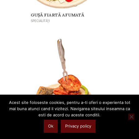
GUŞĂ FIARTĂ AFUMATĂ
SPECIALITĂȚI
Acest site foloseste cookies, pentru a-ti oferi o experienta tot
mai buna atunci cand il vizitezi. Navigarea siteului inseamna ca
esti de acord cu aceste conditii.
Ok
Privacy policy
GUŞĂ CU BOIA
SPECIALITĂȚI