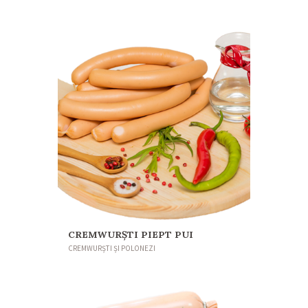
CREMWURŞTI PIEPT PUI
CREMWURȘTI ȘI POLONEZI