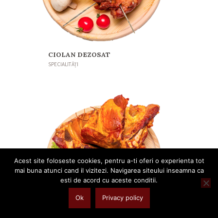
CIOLAN DEZOSAT
SPECIALITĂȚI
Acest site foloseste cookies, pentru a-ti oferi o experienta tot
mai buna atunci cand il vizitezi. Navigarea siteului inseamna ca
esti de acord cu aceste conditii.
Ok
Privacy policy