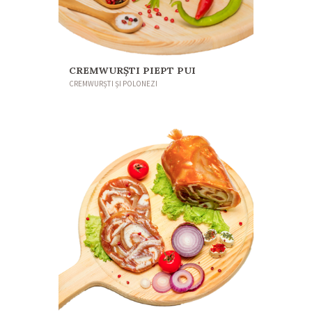
CREMWURŞTI PIEPT PUI
CREMWURȘTI ȘI POLONEZI